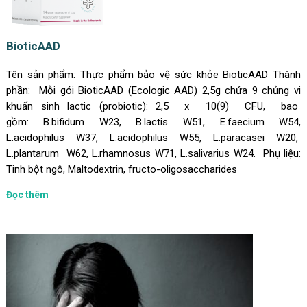
BioticAAD
Tên sản phẩm: Thực phẩm bảo vệ sức khỏe BioticAAD Thành
phần: Mỗi gói BioticAAD (Ecologic AAD) 2,5g chứa 9 chủng vi
khuẩn sinh lactic (probiotic): 2,5 x 10(9) CFU, bao
gồm: B.bifidum W23, B.lactis W51, E.faecium W54,
L.acidophilus W37, L.acidophilus W55, L.paracasei W20,
L.plantarum W62, L.rhamnosus W71, L.salivarius W24. Phụ liệu:
Tinh bột ngô, Maltodextrin, fructo-oligosaccharides
Đọc thêm