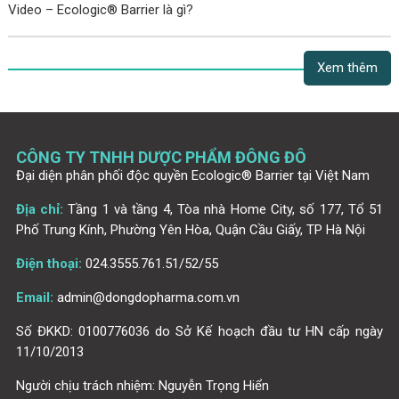
Video – Ecologic® Barrier là gì?
Xem thêm
CÔNG TY TNHH DƯỢC PHẨM ĐÔNG ĐÔ
Đại diện phân phối độc quyền Ecologic® Barrier tại Việt Nam
Địa chỉ:
Tầng 1 và tầng 4, Tòa nhà Home City, số 177, Tổ 51
Phố Trung Kính, Phường Yên Hòa, Quận Cầu Giấy, TP Hà Nội
Điện thoại:
024.3555.761.51/52/55
Email:
admin@dongdopharma.com.vn
Số ĐKKD: 0100776036 do Sở Kế hoạch đầu tư HN cấp ngày
11/10/2013
Người chịu trách nhiệm: Nguyễn Trọng Hiển