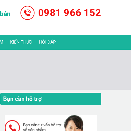
0981 966 152
 bán
ẨM
KIẾN THỨC
HỎI ĐÁP
Bạn cần hỗ trợ