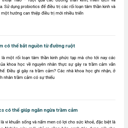
i thoại” não – ruột qua các đường thần kinh, miễn dịch và
. Sử dụng probiotics để điều trị các rối loạn tâm thần kinh và
à một hướng can thiệp điều trị mới nhiều triển
 có thể bắt nguồn từ đường ruột
là một rối loạn tâm thần kinh phức tạp mà cho tới nay các
 của khoa học về nguyên nhân thực sự gây ra trầm cảm vẫn
hế. Điều gì gây ra trầm cảm? Các nhà khoa học ghi nhận, ở
h nhân trầm cảm có sự thiếu
cs có thể giúp ngăn ngừa trầm cảm
 là vi khuẩn sống và nấm men có lợi cho sức khoẻ, đặc biệt là