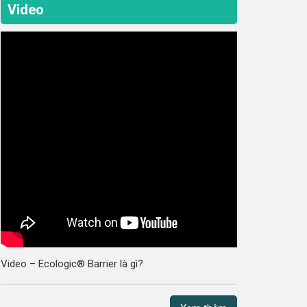
Video
Video – Ecologic® Barrier là gì?