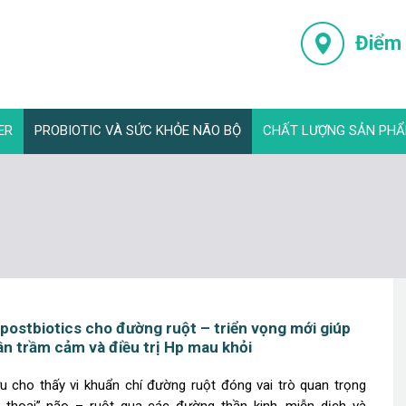
Điểm
ER
PROBIOTIC VÀ SỨC KHỎE NÃO BỘ
CHẤT LƯỢNG SẢN PH
postbiotics cho đường ruột – triển vọng mới giúp
n trầm cảm và điều trị Hp mau khỏi
u cho thấy vi khuẩn chí đường ruột đóng vai trò quan trọng