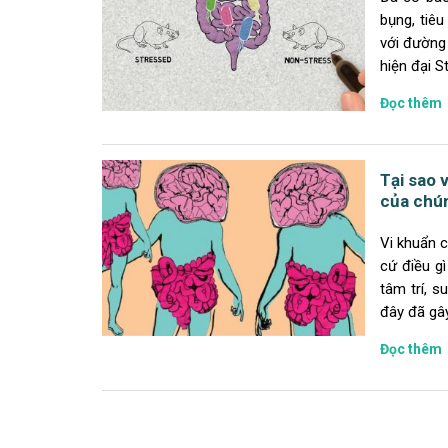
bụng, tiê
với đường 
hiện đại S
Đọc thêm
Tại sao 
của chú
Vi khuẩn c
cứ điều gì
tâm trí, s
đây đã gây
Đọc thêm