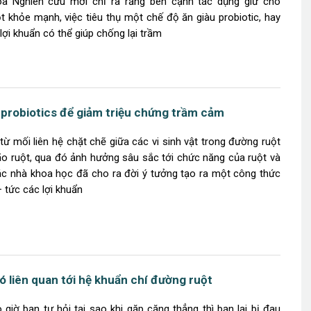
óa Nghiên cứu mới chỉ ra rằng bên cạnh tác dụng giữ cho
t khỏe mạnh, việc tiêu thụ một chế độ ăn giàu probiotic, hay
 lợi khuẩn có thể giúp chống lại trầm
probiotics để giảm triệu chứng trầm cảm
từ mối liên hệ chặt chẽ giữa các vi sinh vật trong đường ruột
não ruột, qua đó ảnh hưởng sâu sắc tới chức năng của ruột và
ác nhà khoa học đã cho ra đời ý tưởng tạo ra một công thức
– tức các lợi khuẩn
ó liên quan tới hệ khuẩn chí đường ruột
giờ bạn tự hỏi tại sao khi gặp căng thẳng thì bạn lại bị đau