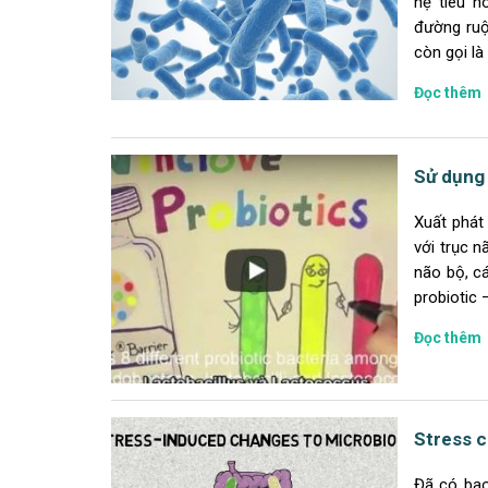
hệ tiêu h
đường ruộ
còn gọi là
Đọc thêm
Sử dụng 
Xuất phát 
với trục 
não bộ, c
probiotic 
Đọc thêm
Stress c
Đã có bao 