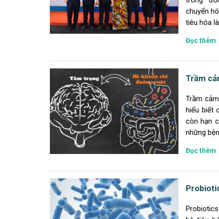
trong “đố
chuyển hóa
tiêu hóa l
Đọc thêm
Trầm cảm
Trầm cảm 
hiểu biết
còn hạn c
những bện
Đọc thêm
Probioti
Probiotics