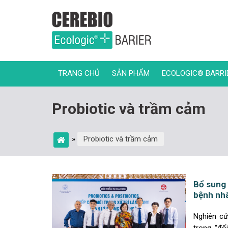
TRANG CHỦ
SẢN PHẨM
ECOLOGIC® BARRI
Probiotic và trầm cảm
»
Probiotic và trầm cảm
Bổ sung 
bệnh nhâ
Nghiên cứ