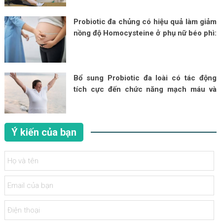
ruột, tính thấm ruột và chất lượng cuộc
sống ở bệnh nhân tiểu đường béo phì:
Probiotic đa chủng có hiệu quả làm giảm
một nghiên cứu thí điểm ngẫu nhiên, mù
nồng độ Homocysteine ở phụ nữ béo phì:
đôi, có đối chứng giả dược
Một nghiên cứu ngẫu nhiên, mù đôi có
đối chứng giả dược
Bổ sung Probiotic đa loài có tác động
tích cực đến chức năng mạch máu và
làm giảm độ cứng động mạch ở phụ nữ
béo phì sau mãn kinh – Nghiên cứu lâm
sàng ngẫu nhiên và có đối chứng giả
Ý kiến của bạn
dược kéo dài 12 tuần