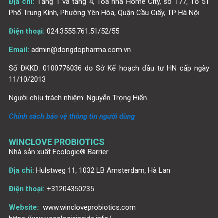
Địa chỉ:
Tầng 1 và tầng 4, Tòa nhà Home City, số 177, Tổ 51
Phố Trung Kính, Phường Yên Hòa, Quận Cầu Giấy, TP Hà Nội
Điện thoại:
024.3555.761.51/52/55
Email:
admin@dongdopharma.com.vn
Số ĐKKD: 0100776036 do Sở Kế hoạch đầu tư HN cấp ngày
11/10/2013
Người chịu trách nhiệm: Nguyễn Trọng Hiển
Chính sách bảo vệ thông tin người dùng
WINCLOVE PROBIOTICS
Nhà sản xuất Ecologic® Barrier
Địa chỉ:
Hulstweg 11, 1032 LB Amsterdam, Hà Lan
Điện thoại:
+31204350235
Website:
www.wincloveprobiotics.com